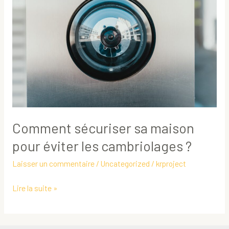
sa
maison
pour
éviter
les
cambriolages
?
Comment sécuriser sa maison
pour éviter les cambriolages ?
Laisser un commentaire
/
Uncategorized
/
krproject
Lire la suite »